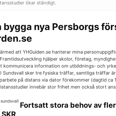
tansstudier ökar ständigt.
 bygga nya Persborgs för
rden.se
rmed att YHGuiden.se hanterar mina personuppgifter
 Framtidsutveckling hjälper skolor, företag, myndighe
tt kommunicera information om utbildnings- och yrk
 Sundsvall sker tre fysiska träffar, samtliga träffar är
arbete på distans via dator förekommer (dagtid ca 
istansstudier innebär stor frihet men också stort ans
Fortsatt stora behov av fler 
m SKR