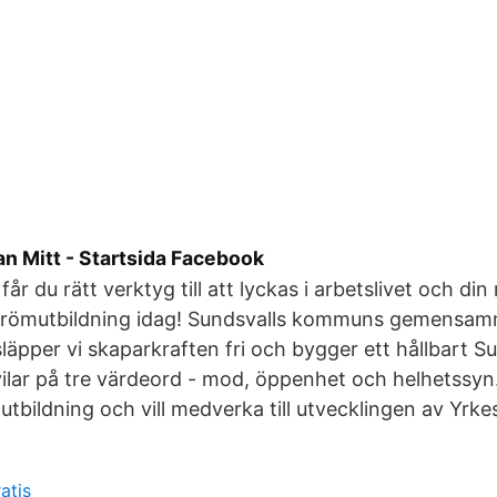
n Mitt - Startsida Facebook
år du rätt verktyg till att lyckas i arbetslivet och din 
n drömutbildning idag! Sundsvalls kommuns gemensam
läpper vi skaparkraften fri och bygger ett hållbart S
" vilar på tre värdeord - mod, öppenhet och helhetssyn
 utbildning och vill medverka till utvecklingen av Yrk
atis