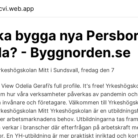
cvi.web.app
a bygga nya Persbo
la? - Byggnorden.se
keshögskolan Mitt i Sundsvall, fredag den 7
View Odelia Gerafi’s full profile. It's free! Yrkeshögs
om hur våra verksamheter påverkas av pandemin och
 invånare och företagare. Välkommen till Yrkeshögsk
rkeshögskolan Mitt Yrkeshögskolan är en utbildning
ter arbetsmarknadens behov. Utbildningarna tas fram
verkar i branscher där efterfrågan på arbetskraft m
r. En YH-utbildning är mer praktiskt inriktad och ko