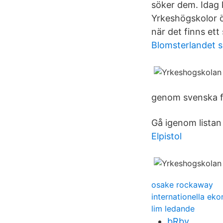
söker dem. Idag 
Yrkeshögskolor ö
när det finns et
Blomsterlandet 
genom svenska f
Gå igenom listan 
Elpistol
osake rockaway
internationella e
lim ledande
bRbv