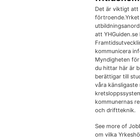
Det är viktigt at
förtroende.Yrket 
utbildningsanor
att YHGuiden.se 
Framtidsutveckli
kommunicera inf
Myndigheten för 
du hittar här är b
berättigar till s
våra känsligaste 
kretsloppssystem
kommunernas ren
och driftteknik.
See more of Jobb
om vilka Yrkeshö