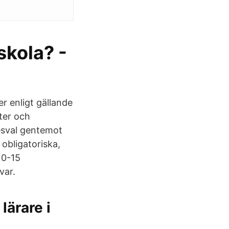
skola? -
 enligt gällande
ter och
esval gentemot
 obligatoriska,
10-15
var.
lärare i