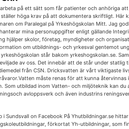
t arbeta på ett sätt som får patienter och anhöriga at
ställer höga krav på att dokumentera skriftligt. Här
dnaren om Paralegal på Yrkeshögskolan Mitt. Jag go
hanterar mina personuppgifter enligt gällande Integri
ng hjälper skolor, företag, myndigheter och organisat
ormation om utbildnings- och yrkesval gentemot un
yrkeshögskolan står bakom yrkeshogskolan.se. Samtl
eviljade av oss. Det innebär att de står under statlig t
tudiemedel från CSN. Dricksvatten är vårt viktigaste l
råvaror.Vatten måste renas för att kunna återvinnas i
. Som utbildad inom Vatten- och miljöteknik kan du
ingsoch avloppsverk och även industrins reningsve
 i Sundsvall on Facebook På Yhutbildningar.se hittar
gskoleutbildningar, förkortat Yh-utbildningar, som f