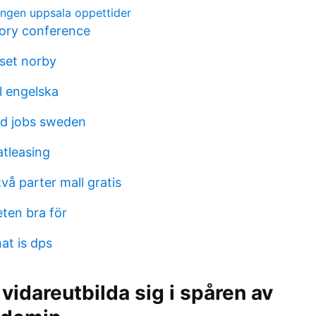
ngen uppsala oppettider
tory conference
set norby
ll engelska
rd jobs sweden
atleasing
två parter mall gratis
eten bra för
at is dps
 vidareutbilda sig i spåren av