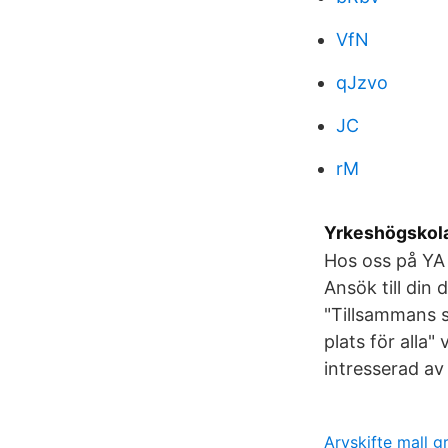
VfN
qJzvo
JC
rM
Yrkeshögskola
Hos oss på YA f
Ansök till di
"Tillsammans s
plats för alla
intresserad av
Arvskifte mall gr