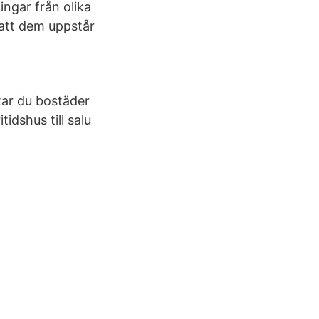
ngar från olika
 att dem uppstår
tar du bostäder
tidshus till salu