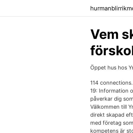
hurmanblirrikm
Vem sk
försko
Öppet hus hos Yr
114 connections. 
19: Information 
påverkar dig som
Välkommen till Y
direkt skapad ef
med företag som 
kompetens är sto