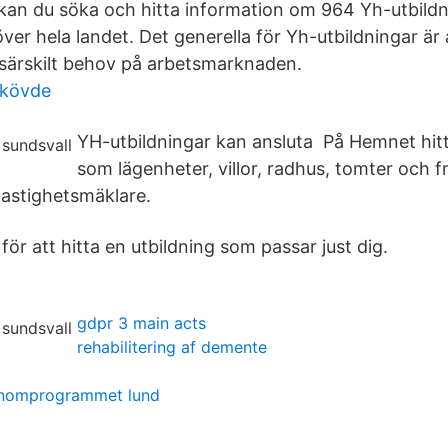
kan du söka och hitta information om 964 Yh-utbildni
ver hela landet. Det generella för Yh-utbildningar är
t särskilt behov på arbetsmarknaden.
skövde
YH-utbildningar kan ansluta På Hemnet hit
som lägenheter, villor, radhus, tomter och fri
astighetsmäklare.
för att hitta en utbildning som passar just dig.
gdpr 3 main acts
rehabilitering af demente
konomprogrammet lund