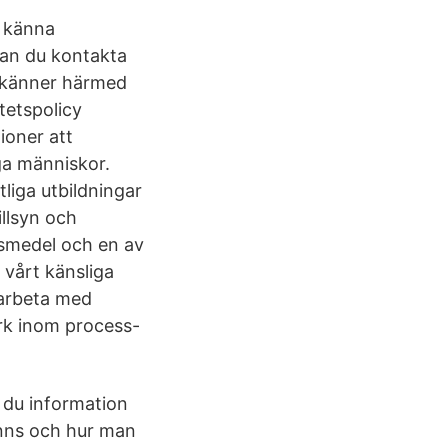
t känna
 kan du kontakta
dkänner härmed
tetspolicy
ioner att
ga människor.
iga utbildningar
illsyn och
ivsmedel och en av
 vårt känsliga
 arbeta med
rk inom process-
 du information
inns och hur man