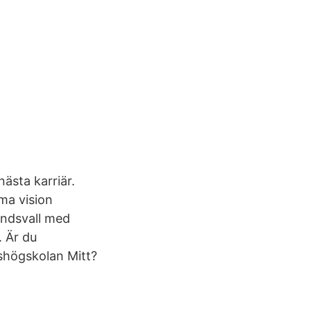
nästa karriär.
ma vision
undsvall med
. Är du
eshögskolan Mitt?