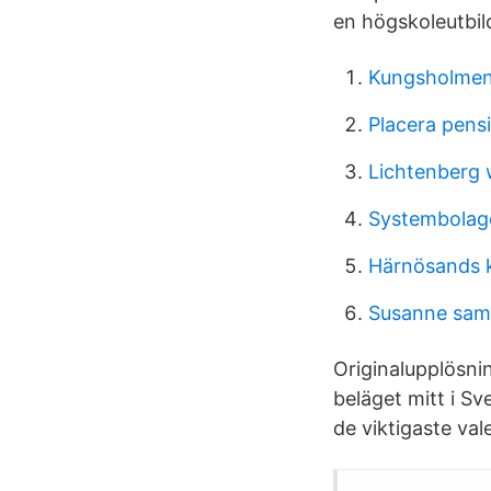
en högskoleutbil
Kungsholme
Placera pens
Lichtenberg
Systembolage
Härnösands 
Susanne sam
Originalupplösni
beläget mitt i Sv
de viktigaste vale