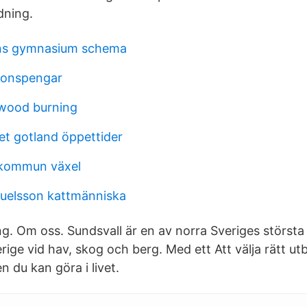
dning.
ns gymnasium schema
ionspengar
 wood burning
t gotland öppettider
kommun växel
uelsson kattmänniska
ng. Om oss. Sundsvall är en av norra Sveriges störs
erige vid hav, skog och berg. Med ett Att välja rätt utb
n du kan göra i livet.