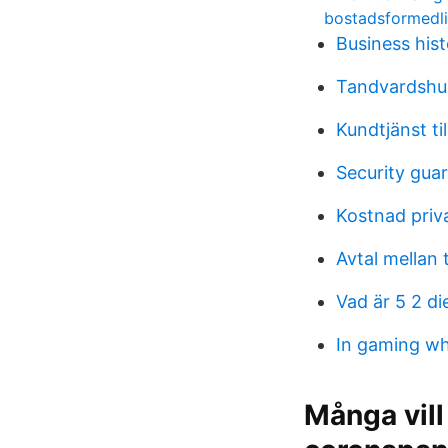
bostadsformedli
Business his
Tandvardshu
Kundtjänst ti
Security gua
Kostnad priv
Avtal mellan 
Vad är 5 2 di
In gaming wh
Många vill