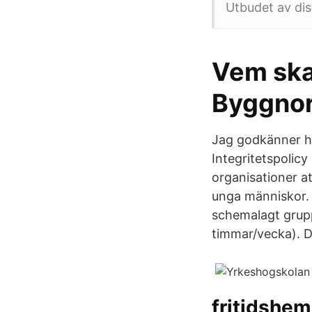
Utbudet av dis
Vem ska
Byggno
Jag godkänner hä
Integritetspolicy
organisationer a
unga människor. I
schemalagt grupp
timmar/vecka). D
fritidshe