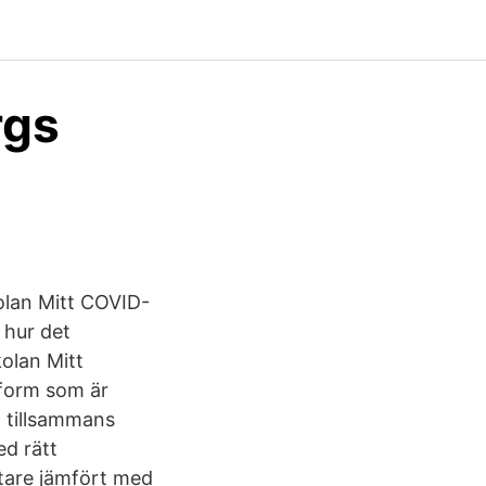
rgs
kolan Mitt COVID-
 hur det
olan Mitt
sform som är
 tillsammans
ed rätt
rtare jämfört med