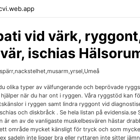
cvi.web.app
ati vid värk, ryggont
vär, ischias Hälsoru
spärr,nackstelhet,musarm,yrsel,Umeå
du olika typer av välfungerande och beprövade ryggs
hjälper när du har ont i ryggen. Våra ryggstöd kan 
skänslor i ryggen samt lindra ryggont vid diagnostise
schias och diskbråck . Se hela listan på evidensia.se 
 är en av de vanligaste muskelbesvären hästar drabb
 ett område mycket känsligt för tryck och som mycket 
x sadeln inte ligger bra eller ryttaren inte sitter jäm