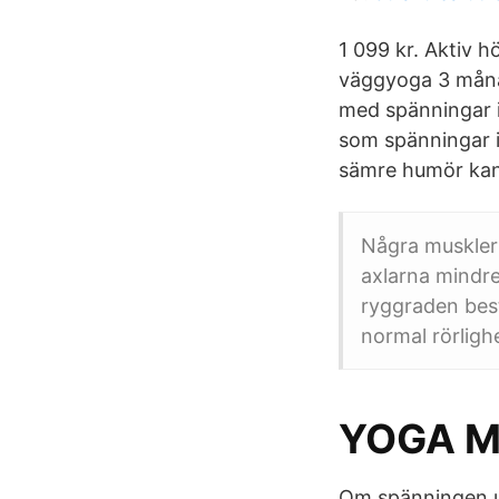
1 099 kr. Aktiv h
väggyoga 3 månad
med spänningar 
som spänningar i 
sämre humör kan 
Några muskler 
axlarna mindr
ryggraden bes
normal rörligh
YOGA M
Om spänningen up