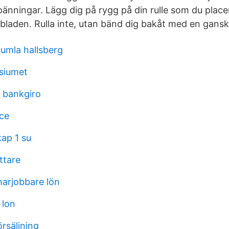
pänningar. Lägg dig på rygg på din rulle som du place
laden. Rulla inte, utan bänd dig bakåt med en ganska
kumla hallsberg
siumet
r bankgiro
ice
ap 1 su
ttare
arjobbare lön
 lon
örsäljning