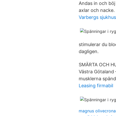
Andas in och böj
axlar och nacke. 
Varbergs sjukhus
stimulerar du bl
dagligen.
SMÄRTA OCH HUVU
Västra Götaland 
musklerna spända
Leasing firmabil
magnus olivecrona 