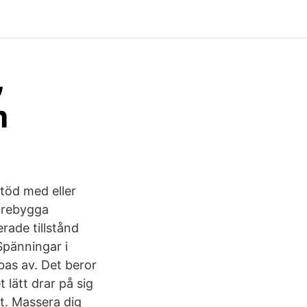
,
m
töd med eller
förebygga
rade tillstånd
Spänningar i
as av. Det beror
lätt drar på sig
nt. Massera dig