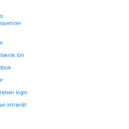
ab
öppettider
n
teknik lön
judbok
er
relsen login
n intranät