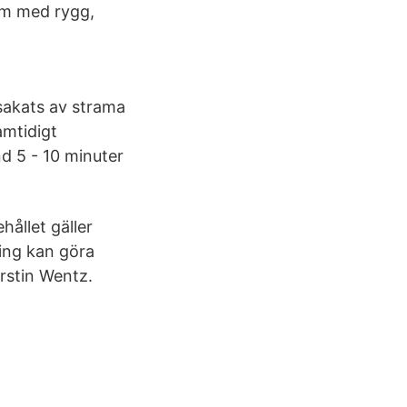
em med rygg,
sakats av strama
amtidigt
d 5 - 10 minuter
ållet gäller
ing kan göra
rstin Wentz.