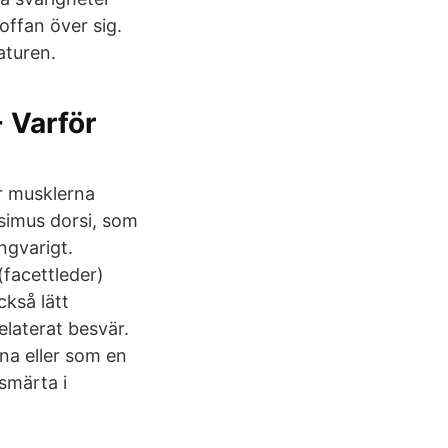
offan över sig.
aturen.
 Varför
r musklerna
simus dorsi, som
ngvarigt.
(facettleder)
ckså lätt
elaterat besvär.
na eller som en
 smärta i