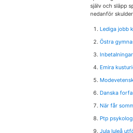
själv och släpp s
nedanför skulderb
Lediga jobb 
Östra gymna
Inbetalninga
Emira kustur
Modevetensk
Danska forfa
När får somm
Ptp psykolog
Jula luleå utf