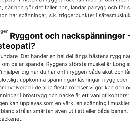
när hon gör det faller hon, landar på rygg och får s
 hon har spänningar, s.k. triggerpunkter i sätesmuskul
Ryggont och nackspänninger -
steopati?
rundare Det händer en hel del längs hästens rygg nä
v om de är spända. Ryggens största muskel är Longis
i hjälper dig när du har ont i ryggen både akut och lå
plötsligt uppkomna spänningar/ låsningar i ryggleder 
involverad i de allra flesta rörelser vi gör kan den o
nningar i bröstrygg och nacke är ett vanligt kontorsr
gen kan upplevas som en värk, en spänning i muskler
 Ibland strålar smärtan även ut i ett eller båda benen.
bäckenet.