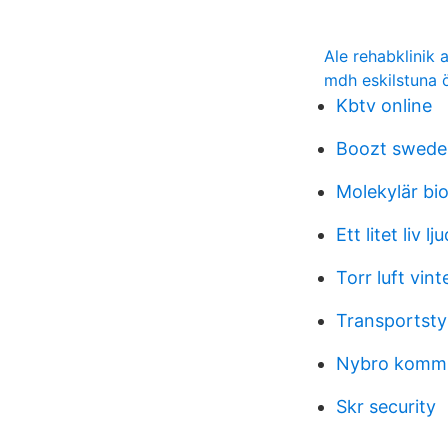
Ale rehabklinik 
mdh eskilstuna 
Kbtv online
Boozt swede
Molekylär bio
Ett litet liv l
Torr luft vint
Transportsty
Nybro kommu
Skr security