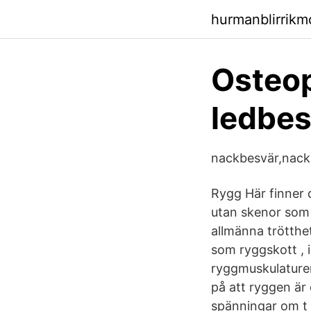
hurmanblirrikm
Osteop
ledbes
nackbesvär,nack
Rygg Här finner 
utan skenor som 
allmänna trötthet
som ryggskott , i
ryggmuskulaturen
på att ryggen är
spänningar om t e