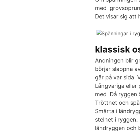
med grovsoprum, 
Det visar sig att
klassisk o
Andningen blir g
börjar slappna a
går på var sida V
Långvariga eller 
med Då ryggen är 
Trötthet och spä
Smärta i ländryg
stelhet i ryggen.
ländryggen och 