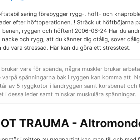
öftstabilisering förebygger rygg-, höft- och knäprobl
er efter höftoperationen..! Sträck ut höftböjarna pas
i benen, ryggen och höften! 2006-06-24 Har du and
nacke och rygg, att du känner dig otålig, sover dålig
du vara stressad. Här kan du göra ett stresstest.
brukar vara för spända, några muskler brukar arbeta
e varpå spänningarna bak i ryggen kan komma att N
tår av 5 ryggkotor i ländryggen samt korsbenet och
et i dessa leder samt minskar muskulära spänningar.
OT TRAUMA - Altromond
pstår i mitten av ryggpartiet kan man till och med f