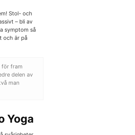
em! Stol- och
sivt – bli av
ra symptom så
t och är på
 för fram
edre delen av
 två man
o Yoga
å svårigheter