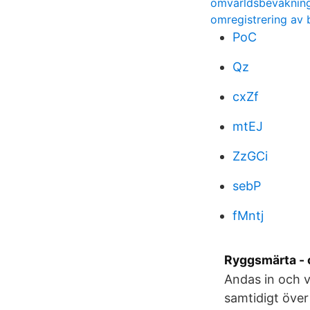
omvärldsbevaknin
omregistrering av b
PoC
Qz
cxZf
mtEJ
ZzGCi
sebP
fMntj
Ryggsmärta - 
Andas in och v
samtidigt över 