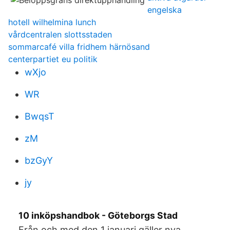
engelska
hotell wilhelmina lunch
vårdcentralen slottsstaden
sommarcafé villa fridhem härnösand
centerpartiet eu politik
wXjo
WR
BwqsT
zM
bzGyY
jy
10 inköpshandbok - Göteborgs Stad
Från och med den 1 januari gäller nya