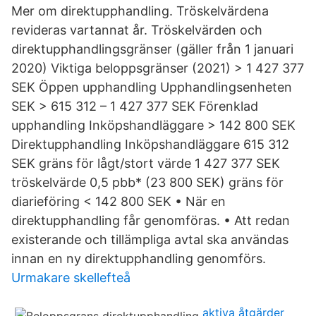
Mer om direktupphandling. Tröskelvärdena
revideras vartannat år. Tröskelvärden och
direktupphandlingsgränser (gäller från 1 januari
2020) Viktiga beloppsgränser (2021) > 1 427 377
SEK Öppen upphandling Upphandlingsenheten
SEK > 615 312 – 1 427 377 SEK Förenklad
upphandling Inköpshandläggare > 142 800 SEK
Direktupphandling Inköpshandläggare 615 312
SEK gräns för lågt/stort värde 1 427 377 SEK
tröskelvärde 0,5 pbb* (23 800 SEK) gräns för
diarieföring < 142 800 SEK • När en
direktupphandling får genomföras. • Att redan
existerande och tillämpliga avtal ska användas
innan en ny direktupphandling genomförs.
Urmakare skellefteå
aktiva åtgärder